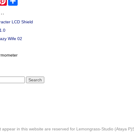
..
racter LCD Shield
1.0
Lazy Wife 02
rmometer
hat appear in this website are reserved for Lemongrass-Studio (Ataya P