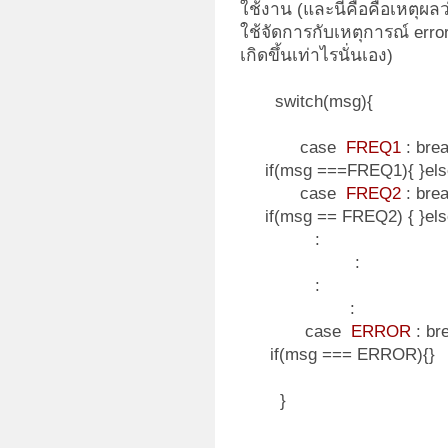
ใช้งาน (และนี่คือคือเหตุผล
ใช้จัดการกับเหตุการณ์ error
เกิดขึ้นเท่าไรนั่นเอง)
switc
case
FREQ1
:
if(msg ===FREQ1){ }els
case
FREQ2
: 
if(msg == FREQ2) { }els
:
:
case
ERROR
if(msg === ERROR){}
}