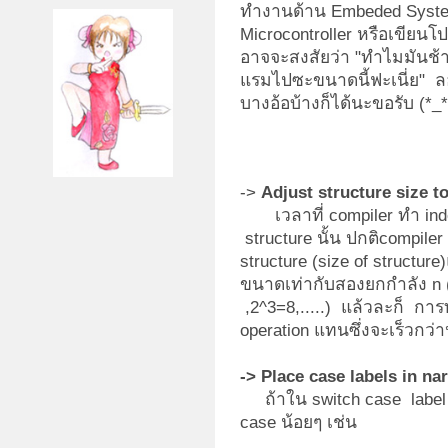
ทำงานด้าน Embeded Syste
Microcontroller หรือเขียน
อาจจะสงสัยว่า "ทำไมมันช้
แรมไปซะขนาดนี้ฟะเนี่ย" ล
บางอ้อบ้างก็ได้นะขอรับ (*_*
->
Adjust structure size t
เวลาที่ compiler ทำ index
structure นั้น ปกติcompile
structure (size of structure
ขนาดเท่ากับสองยกกำลัง n (
,2^3=8,.....) แล้วละก็ การท
operation แทนซึ่งจะเร็วกว่
-> Place case labels in na
ถ้าใน switch case labe
case น้อยๆ เช่น