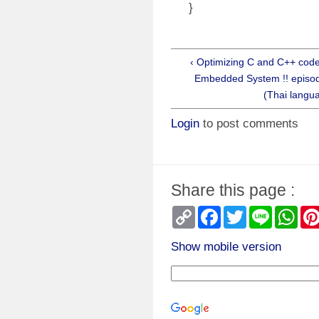
}
‹ Optimizing C and C++ code
Embedded System !! episo
(Thai langu
Login
to post comments
Share this page :
Copy
Facebook
Twitter
Line
Wha
Link
Show mobile version